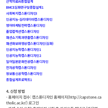
산학의료AI종합설계
BMCE심화연구및종합설계1
사회복지캡스톤디자인I
인공지능-심리데이터캡스톤디자인
영어마케팅전략캡스톤디자인
졸업컬렉션캡스톤디자인
패션쇼기획과연출캡스톤디자인
패션화보와영상캡스톤디자인(심화)
인공지능학캡스톤디자인1
인공지능학캡스톤디자인2
일어일본문화전공캡스톤디자인
전자공학캡스톤디자인
정보통신공학캡스톤디자인
종합설계프로젝트1
4. 신청 방법
- 홈페이지 접수: 캡스톤디자인 홈페이지(http://capstone.ca
tholic.ac.kr/) 로그인